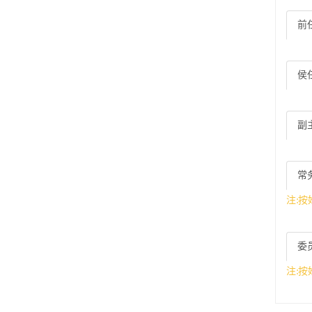
前
侯
副
常
注:
委
注: