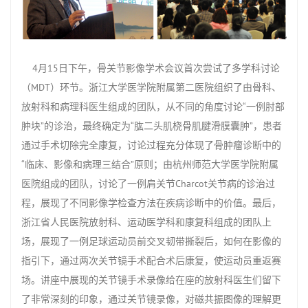
4月
15
日下午，骨关节影像学术会议首次尝试了多学科讨论
（
MDT
）环节。浙江大学医学院附属第二医院组织了由骨科、
放射科和病理科医生组成的团队，从不同的角度讨论“一例肘部
肿块”的诊治，最终确定为“肱二头肌桡骨肌腱滑膜囊肿”，患者
通过手术切除完全康复，讨论过程充分体现了骨肿瘤诊断中的
“临床、影像和病理三结合”原则；由杭州师范大学医学院附属
医院组成的团队，讨论了一例肩关节
Charcot
关节病的诊治过
程，展现了不同影像学检查方法在疾病诊断中的价值。最后，
浙江省人民医院放射科、运动医学科和康复科组成的团队上
场，展现了一例足球运动员前交叉韧带撕裂后，如何在影像的
指引下，通过两次关节镜手术配合术后康复，使运动员重返赛
场。讲座中展现的关节镜手术录像给在座的放射科医生们留下
了非常深刻的印象，通过关节镜录像，对磁共振图像的理解更