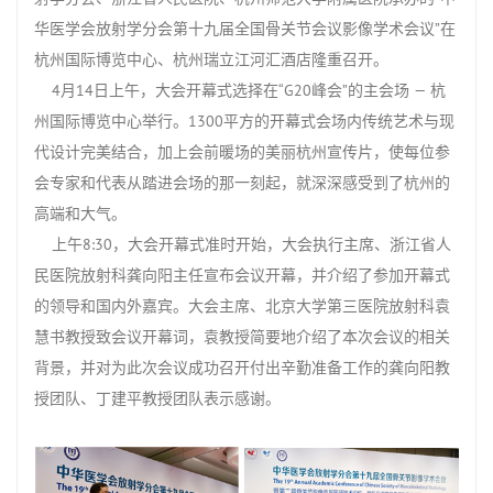
华医学会放射学分会第十九届全国骨关节会议影像学术会议
”
在
杭州国际博览中心、杭州瑞立江河汇酒店隆重召开。
4月
14
日上午，大会开幕式选择在“
G20
峰会”的主会场
—
杭
州国际博览中心举行。
1300
平方的开幕式会场内传统艺术与现
代设计完美结合，加上会前暖场的美丽杭州宣传片，使每位参
会专家和代表从踏进会场的那一刻起，就深深感受到了杭州的
高端和大气。
上午
8:30
，大会开幕式准时开始，大会执行主席、浙江省人
民医院放射科龚向阳主任宣布会议开幕，并介绍了参加开幕式
的领导和国内外嘉宾。大会主席、北京大学第三医院放射科袁
慧书教授致会议开幕词，袁教授简要地介绍了本次会议的相关
背景，并对为此次会议成功召开付出辛勤准备工作的龚向阳教
授团队、丁建平教授团队表示感谢。