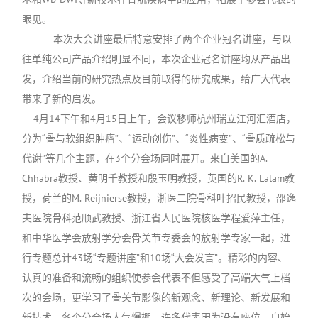
眼见。
本次大会讲座最后特意安排了两个企业冠名讲座，与以
往单纯公司产品介绍明显不同，本次企业冠名讲座均从产品出
发，介绍当前的研究热点及目前取得的研究成果，给广大代表
带来了新的启发。
4月
14
下午和
4
月
15
日上午，会议移师杭州瑞立江河汇酒店，
分为“骨与软组织肿瘤”、“运动创伤”、“炎性病变”、“骨质疏松与
代谢”等几个主题，在
3
个分会场同时展开。来自美国的
A.
Chhabra
教授、黄明千教授和殷玉明教授，英国的
R. K. Lalam
教
授，荷兰的
M. Reijnierse
教授，浙医二院骨科叶招民教授，邵逸
夫医院骨科范顺武教授、浙江省人民医院核医学程爱萍主任，
和中华医学会放射学分会骨关节专委会的放射学专家一起，进
行专题总计
43
场“专题讲座”和
10
场“大会发言”。精彩的内容、
认真的准备和流畅的组织使参会代表不但感受了高端大气上档
次的会场，更学习了骨关节影像的新观念、新理论、新发展和
新技术。各个分会场人气爆棚，许多代表因为没有座位，自始