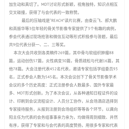
加生动和真切了。
MDT
讨论形式新颖，视角独特，知识点相互
交叉碰撞，获得了与会代表的一致称赞。
最后的压轴戏是“
REACH
”读片比赛，由查云飞、郝大鹏
和高振华等
3
位年轻的骨关节影像专家提供了
3
个有趣的病例，
参会代表通过现场抢答和微信互动等形式积极参与答题，最后
共
9
位代表分获一、二、三等奖。
本次大会共收到各类稿件
269
篇，其中骨与软组织肿瘤
88
篇，运动创伤
57
篇，炎性病变
30
篇，骨质疏松与代谢
16
篇，其
他
78
篇。大会注册代表
452
名代表，邀请专家包括学组委员
93
名，正式参会人数为
545
名。本次会议创下了骨关节影像学术
会议的多个历史高度：正式注册参会人数最多、国外专家最
多、
MDT
形式创新。为了本次会议，从各种通知日程证件的设
计、印刷到会议流程设计、人员分工协作，从会场酒店选择到
专家接待服务，从报到注册到会场组织等等各个环节，以龚向
阳主任为代表的会务组事事亲力亲为，均做得周到细致、井然
有序，获得了专家和与会代表的高度赞扬，用很多专家和代表