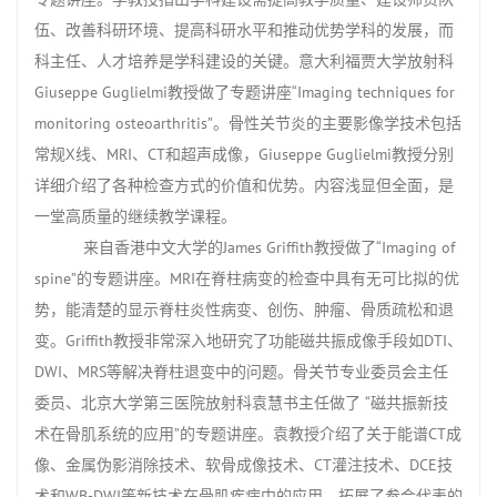
伍、改善科研环境、提高科研水平和推动优势学科的发展，而
科主任、人才培养是学科建设的关键。意大利福贾大学放射科
Giuseppe Guglielmi
教授做了专题讲座“
Imaging techniques for
monitoring osteoarthritis
”。骨性关节炎的主要影像学技术包括
常规
X
线、
MRI
、
CT
和超声成像，
Giuseppe Guglielmi
教授分别
详细介绍了各种检查方式的价值和优势。内容浅显但全面，是
一堂高质量的继续教学课程。
来自香港中文大学的
James Griffith
教授做了“
Imaging of
spine
”的专题讲座。
MRI
在脊柱病变的检查中具有无可比拟的优
势，能清楚的显示脊柱炎性病变、创伤、肿瘤、骨质疏松和退
变。
Griffith
教授非常深入地研究了功能磁共振成像手段如
DTI
、
DWI
、
MRS
等解决脊柱退变中的问题。骨关节专业委员会主任
委员、北京大学第三医院放射科袁慧书主任做了 “磁共振新技
术在骨肌系统的应用”的专题讲座。袁教授介绍了关于能谱
CT
成
像、金属伪影消除技术、软骨成像技术、
CT
灌注技术、
DCE
技
术和
WB-DWI
等新技术在骨肌疾病中的应用，拓展了参会代表的