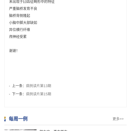
未出现于臼齿征畸形中的特征
严重脑桥发育不良
第65期
脑桥背侧隆起
患者，女性，76岁。 主诉：胸闷 现病史：自觉胸闷半年
小脑中脚大部缺如
余 既往史：无
[详细]
异位横行纤维
杜祥颖医生
颅神经受累
病例读片第70期
患者：男性，17岁 主诉：解黑便5月余，再发5天伴晕厥
谢谢！
1次。
[详细]
彭鹏医生
病例读片第69期
女, 46岁 主诉: 体检发现右肾占位六年余，右腰胀痛三月
上一条：
病例读片第13期
余
[详细]
钱银锋医生
下一条：
病例读片第15期
病例读片第69期
男，52岁 主诉：间断发热3月余 现病史：患者3月前无明
显诱因出现间断发热，最高体温39.7℃，不伴胸痛、后
每周一例
更多>>
背疼痛，无咳嗽、咯血、头痛、晕厥、意识丧失
[详细]
郭力宁，李东医生