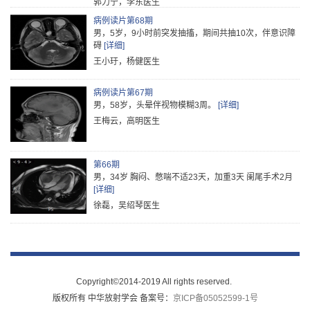
病例读片第68期
男，5岁，9小时前突发抽搐，期间共抽10次，伴意识障
碍
[详细]
王小玗，杨健医生
病例读片第67期
男，58岁，头晕伴视物模糊3周。
[详细]
王梅云，高明医生
第66期
男，34岁 胸闷、憋喘不适23天，加重3天 阑尾手术2月
[详细]
徐磊，吴绍琴医生
第65期
患者，女性，76岁。 主诉：胸闷 现病史：自觉胸闷半年
余 既往史：无
[详细]
杜祥颖医生
Copyright©2014-2019 All rights reserved.
版权所有 中华放射学会 备案号：
京ICP备05052599-1号
病例读片第70期