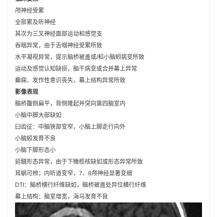
颅神经受累
全部累及听神经
其次为三叉神经面部运动和感觉支
吞咽异常，由于舌咽神经受累所致
水平凝视异常，提示脑桥被盖或/和小脑蚓病变所致
运动及感觉认知缺损，脑干病变或合并幕上异常
癫痫、发作性意识丧失，幕上结构异常所致
影像表现
脑桥腹侧扁平，背侧隆起并突向第四脑室内
小脑中脚大部缺如
臼齿征：中脑狭部变窄，小脑上脚走行向外
小脑蚓发育不良
小脑下脚形态小
延髓形态异常，由于下橄榄核缺如或形态异常所致
耳蜗可辨；内听道变窄，7、8颅神经显著变细
DTI：脑桥横行纤维缺如，脑桥被盖处异位横行纤维
幕上结构：脑室增宽，海马发育不良