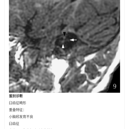
鉴别诊断
臼齿征畸形
重叠特征：
小脑蚓发育不良
臼齿征